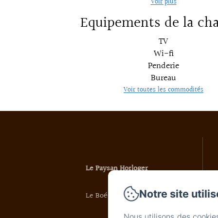
Voir plus
Equipements de la ch
TV
Wi-fi
Penderie
Bureau
Voir toutes les commodités
Le Paysan Horloger
Notre site utili
Le Boéchet 6
Nous utilisons des cookie