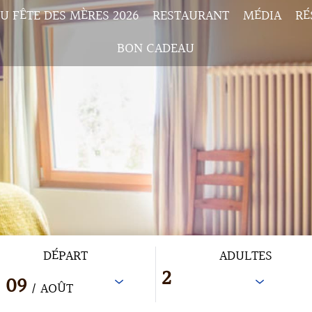
U FÊTE DES MÈRES 2026
RESTAURANT
MÉDIA
RÉ
BON CADEAU
DÉPART
ADULTES
09
/ AOÛT