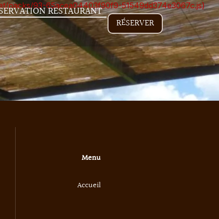
nt.net/packs/93-65acea04403f90f9-51549dd374e3067c.js)
SERVATION RESTAURANT
RÉSERVER
Menu
Accueil