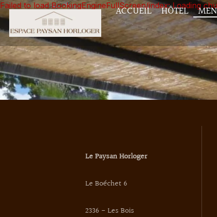
Failed to load BookingEngineFullScreen/index: Loading ch
ACCUEIL
HÔTEL
MEN
Le Paysan Horloger
Le Boéchet 6
2336 - Les Bois