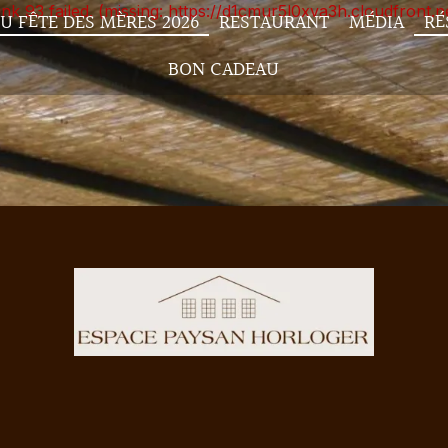
unk 93 failed. (missing: https://d1cmur5l0xva3h.cloudfro
U FÊTE DES MÈRES 2026
RESTAURANT
MÉDIA
RÉ
BON CADEAU