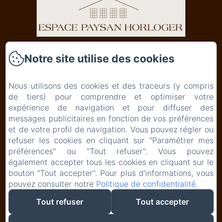
Le Paysan Horloger
Notre site utilise des cookies
Le Boéchet 6
2336 - Les Bois
Nous utilisons des cookies et des traceurs (y compris
Téléphone: +4132 961 22 22
de tiers) pour comprendre et optimiser votre
expérience de navigation et pour diffuser des
info@paysan-horloger.ch
messages publicitaires en fonction de vos préférences
et de votre profil de navigation. Vous pouvez régler ou
refuser les cookies en cliquant sur "Paramétrer mes
préférences" ou "Tout refuser". Vous pouvez
également accepter tous les cookies en cliquant sur le
Accueil
bouton "Tout accepter". Pour plus d'informations, vous
pouvez consulter notre
Politique de confidentialité
.
Créé par Amenitiz
Tout refuser
Tout accepter